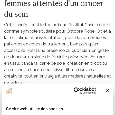
femmes atteintes d’un cancer
du sein
Cette année, c’est le foulard que l’Institut Curie a choisi
comme symbole solidaire pour Octobre Rose. Objet à
la fois intime et universel, il est, pour de nombreuses
patientes en cours de traitement, bien plus qu’un
accessoire : c'est une présence au quotidien, un geste
de douceur, un signe de féminité préservée. Foulard
en tissu, bandana, carré de soie, création en tricot ou
au crochet… chacun peut laisser libre cours à sa
créativité, tout en privilégiant les matières naturelles et
recyclées.
Toutes les créations seront distribuées aux patientes
tout au long du mois d’octobre. Chaque foulard,
unique comme la femme à qui il sera offert, portera un
Ce site web utilise des cookies.
message d’espoir et de solidarité.