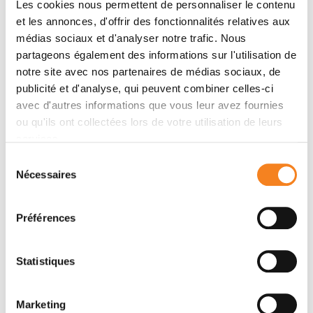
Les cookies nous permettent de personnaliser le contenu
et les annonces, d'offrir des fonctionnalités relatives aux
médias sociaux et d'analyser notre trafic. Nous
Envoi par courrier postal,
partageons également des informations sur l'utilisation de
notre site avec nos partenaires de médias sociaux, de
jusqu'au 25 septembre 2026
publicité et d'analyse, qui peuvent combiner celles-ci
avec d'autres informations que vous leur avez fournies
ou qu'ils ont collectées lors de votre utilisation de leurs
Défi foulards de l’Institut Curie
services.
IMPROFI
Sélection
851 RUE DE BERNAU
Nécessaires
du
94500 CHAMPIGNY-SUR-MARNE
consentement
Préférences
Statistiques
MOBILISEZ-VOUS SUR LES RÉSEAUX
SOCIAUX !
Marketing