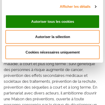
et plus efficaces. Un objectif crucial, en particulier pour
Afficher les détails
les patients fragiles comme les enfants et les
personnes âgées.
Autoriser tous les cookies
Prévention : pour une
Autoriser la sélection
surveillance personnalisée
L’Institut Curie veut mettre l’accent sur la détection du
Cookies nécessaires uniquement
cancer et sa prévention à tous les stades de la
maladie, à court et plus long terme : suivi génétique
des personnes à risque augmenté de cancer,
prévention des effets secondaires médicaux et
sociétaux des traitements, prévention de la rechute,
prévention des séquelles à court et à long terme. En
partenariat avec divers acteurs, il ambitionne d’ouvrir
une Maison des préventions, ouverte à toute
personne concernée par le risque de développer un