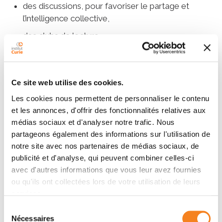
des discussions, pour favoriser le partage et
l’intelligence collective,
des clubs de lecture,
des présentations de poster,
des ateliers de développement de carrière.
Ce site web utilise des cookies.
Pour la plupart, les cours sont accrédités par les
Les cookies nous permettent de personnaliser le contenu
universités (Université Paris Cité, Sorbonne Université,
et les annonces, d'offrir des fonctionnalités relatives aux
Université Paris-Saclay, Université PSL). Ils peuvent
médias sociaux et d'analyser notre trafic. Nous
être validés comme modules de Masters et
partageons également des informations sur l'utilisation de
formations doctorales et donnent lieu à l’obtention de
notre site avec nos partenaires de médias sociaux, de
crédits ECTS (European Credit Transfer and
publicité et d'analyse, qui peuvent combiner celles-ci
Accumulation System).
avec d'autres informations que vous leur avez fournies
ou qu'ils ont collectées lors de votre utilisation de leurs
services.
A qui s’adressent les cours
Sélection
internationaux ?
Nécessaires
du