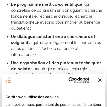
Le programme médico-scientifique,
qui
concrétise ce continuum en conjuguant recherche
fondamentale, recherche clinique, recherche
translationnelle et soins pour innover au bénéfice
du patient ;
Un dialogue constant entre chercheurs et
soignants,
qui associe également les partenaires
et les patients, à l’échelle nationale et
internationale ;
Une organisation et des plateaux techniques
de pointe :
oncologie médicale, chirurgie,
radiothérapie, pédiatrie, protonthérapie,
oncogénétique, imagerie médicale, radiologie
interventionnelle, anatomopathologie,
investigation clinique, pharmacie ;
Ce site web utilise des cookies.
Le plateau technique de radiothérapie le
Les cookies nous permettent de personnaliser le contenu
plus complet d’Europe,
et le 1er centre de