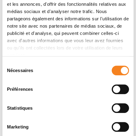
et les annonces, d'offrir des fonctionnalités relatives aux
protonthérapie en France en nombre de patients
médias sociaux et d'analyser notre trafic. Nous
traités ;
partageons également des informations sur l'utilisation de
Un parcours de soins de support précurseur,
notre site avec nos partenaires de médias sociaux, de
construit autour et avec le patient pour améliorer
publicité et d'analyse, qui peuvent combiner celles-ci
avec d'autres informations que vous leur avez fournies
son vécu de la maladie et ses chances de guérison
ou qu'ils ont collectées lors de votre utilisation de leurs
: rééducation, diététique et nutrition, soutien
services.
psychologique, soutien social, soin
complémentaire, prise en charge de la douleur,
Sélection
Nécessaires
aidance familiale…
du
consentement
Préférences
Chiffres clés
Statistiques
Marketing
1er
centre européen de prise en charge du