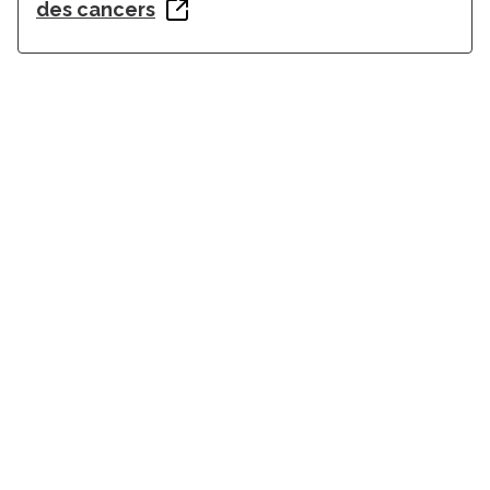
des cancers
Suivez l'Institut Curie
Retrouvez notre actualité sur les réseaux