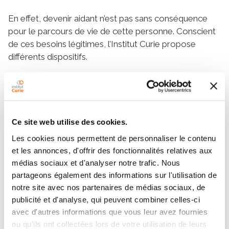
En effet, devenir aidant n’est pas sans conséquence
pour le parcours de vie de cette personne. Conscient
de ces besoins légitimes, l’Institut Curie propose
différents dispositifs.
« En cancérologie, la prise en charge
globale des patients implique de manière
systématique un soutien des proches. Il
Ce site web utilise des cookies.
représente un rôle essentiel auprès des
Les cookies nous permettent de personnaliser le contenu
et les annonces, d'offrir des fonctionnalités relatives aux
patients. Dans son parcours de soins à
médias sociaux et d'analyser notre trafic. Nous
l’Institut Curie, le patient peut être
partageons également des informations sur l'utilisation de
accompagné à tout moment. Avec son
notre site avec nos partenaires de médias sociaux, de
publicité et d'analyse, qui peuvent combiner celles-ci
accord, les proches sont reçus par les
avec d'autres informations que vous leur avez fournies
oncologues s'ils le souhaitent. »
ou qu'ils ont collectées lors de votre utilisation de leurs