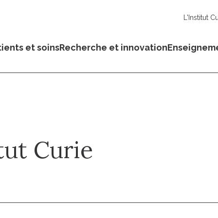
L'Institut C
ients et soins
Recherche et innovation
Enseignem
tut Curie