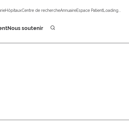
urie
Hôpitaux
Centre de recherche
Annuaire
Espace Patient
Loading...
Faire un don
ent
Nous soutenir