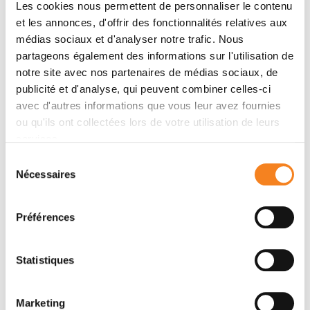
Elle est membre élue de la Commission Médicale
Les cookies nous permettent de personnaliser le contenu
d’Établissement.
et les annonces, d'offrir des fonctionnalités relatives aux
médias sociaux et d'analyser notre trafic. Nous
partageons également des informations sur l'utilisation de
notre site avec nos partenaires de médias sociaux, de
publicité et d'analyse, qui peuvent combiner celles-ci
avec d'autres informations que vous leur avez fournies
ou qu'ils ont collectées lors de votre utilisation de leurs
services.
Contacter FERYAL ALI ZADEH
Sélection
Nécessaires
du
Contactez-moi par téléphone ou en renseignant le
consentement
formulaire ci-dessous
Préférences
Téléphone
Statistiques
Secrétaire: 0033147112325
Marketing
Message