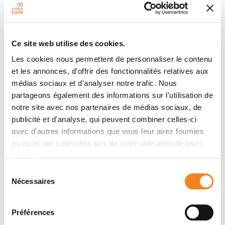
Pour aller plus loin
Ce site web utilise des cookies.
Démarches sociales et cancer - INCa
Les cookies nous permettent de personnaliser le contenu
et les annonces, d'offrir des fonctionnalités relatives aux
médias sociaux et d'analyser notre trafic. Nous
partageons également des informations sur l'utilisation de
Les missions du service
notre site avec nos partenaires de médias sociaux, de
publicité et d'analyse, qui peuvent combiner celles-ci
Le service a pour principales missions de : Conseiller,
avec d'autres informations que vous leur avez fournies
orienter, accompagner les patients et leurs proches ;
ou qu'ils ont collectées lors de votre utilisation de leurs
Assurer l’accès aux droits des patients Soutenir et
services.
accompagner les personnes dans les démarches
Sélection
administratives ; Participer à l’organisation de la sortie
Nécessaires
du
d’hospitalisation (possible mise en place d’aides au
consentement
domicile et coordination avec différents partenaires) ;
Préférences
Informer sur les problématiques liées au maintien