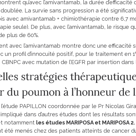
montrent qu’avec l’amivantamab, la durée d’efficacité 
doublée. La survie sans progression a été significa
ois avec amivantamab + chimiothérapie contre 6,7 mo
apie seule). De plus, avec l’amivantamab, le risque 
 de plus de 60%.
ent avec l’amivantamab montre donc une efficacité 
c un profil d’innocuité positif, pour le traitement en 1
e CBNPC avec mutation de l’EGFR par insertion dans l
lles stratégies thérapeutique
r du poumon à l’honneur de
 l’étude PAPILLON coordonnée par le Pr Nicolas Girard,
impliqué dans d’autres études dont les résultats s
 et notamment
les études MARIPOSA et MARIPOSA 2.
t été menés chez des patients atteints de cancer