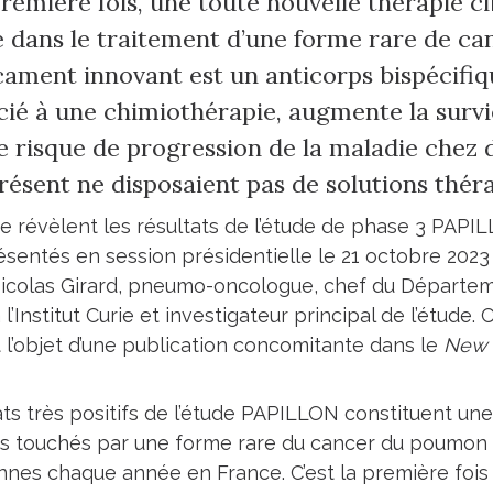
première fois, une toute nouvelle thérapie 
té dans le traitement d’une forme rare de c
ament innovant est un anticorps bispécifiq
cié à une chimiothérapie, augmente la survi
e risque de progression de la maladie chez d
présent ne disposaient pas de solutions thér
ue révèlent les résultats de l’étude de phase 3 PAPIL
ésentés en session présidentielle le 21 octobre 202
Nicolas Girard, pneumo-oncologue, chef du Départem
l’Institut Curie et investigateur principal de l’étude.
l’objet d’une publication concomitante dans le
New 
ats très positifs de l’étude PAPILLON constituent un
ts touchés par une forme rare du cancer du poumon 
nes chaque année en France. C’est la première fois