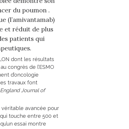
ciblée démontre son
ancer du poumon .
ue (l’amivantamab)
e et réduit de plus
es patients qui
apeutiques.
LON dont les résultats
3 au congrès de l’ESMO
ent d’oncologie
 Ces travaux font
England Journal of
e véritable avancée pour
qui touche entre 500 et
 qu’un essai montre