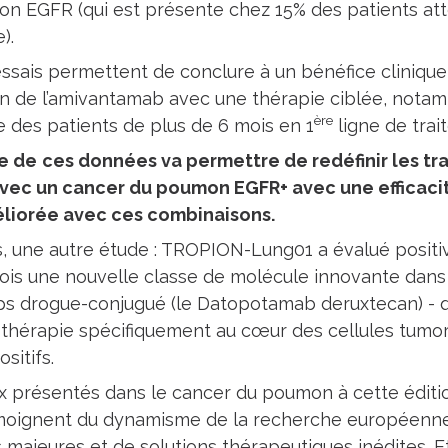
on EGFR (qui est présente chez 15% des patients att
).
ssais permettent de conclure à un bénéfice clinique
ion de l’amivantamab avec une thérapie ciblée, nota
ère
ie des patients de plus de 6 mois en 1
ligne de tra
e de
ces données va permettre de redéfinir les tr
avec un cancer du poumon EGFR+ avec une efficac
éliorée avec ces combinaisons.
rs, une autre étude : TROPION-Lung01 a évalué posit
ois une nouvelle classe de molécule innovante dans
ps drogue-conjugué (le Datopotamab deruxtecan) - q
thérapie spécifiquement au cœur des cellules tumor
sitifs.
x présentés dans le cancer du poumon à cette éditi
moignent du dynamisme de la recherche européenne
majeures et de solutions thérapeutiques inédites. Et l’