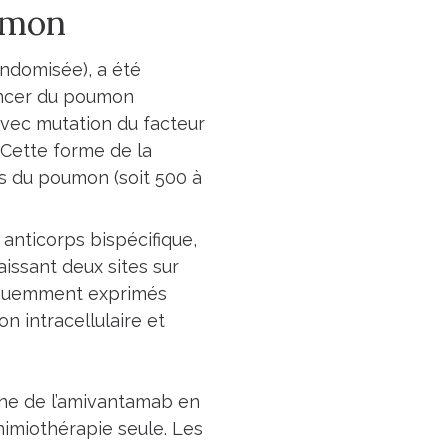
oumon
andomisée), a été
ancer du poumon
avec mutation du facteur
 Cette forme de la
s du poumon (soit 500 à
 anticorps bispécifique,
issant deux sites sur
réquemment exprimés
n intracellulaire et
igne de l’amivantamab en
imiothérapie seule. Les