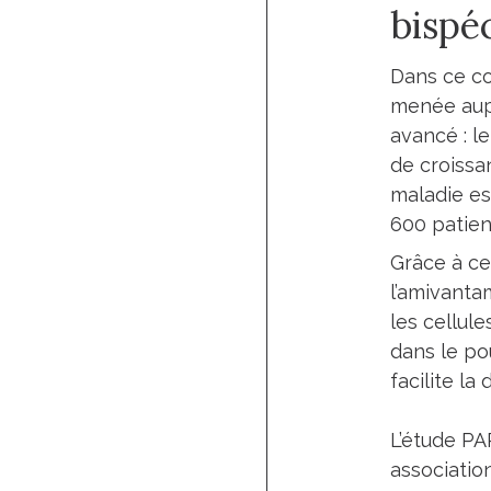
bispé
Dans ce co
menée aupr
avancé : l
de croissa
maladie es
600 patien
Grâce à cet
l’amivanta
les cellul
dans le pou
facilite la
L’étude PA
associatio