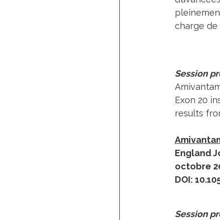
pleinement
charge de 
Session pr
Amivantama
Exon 20 in
results fr
Amivantam
England Jo
octobre 2
DOI: 10.1
Session pr