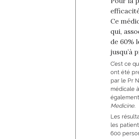
Pour la 
efficaci
Ce médic
qui, asso
de 60% l
jusqu’à 
C’est ce q
ont été pr
par le Pr 
médicale à 
également 
Medicine.
Les résult
les patien
600 person