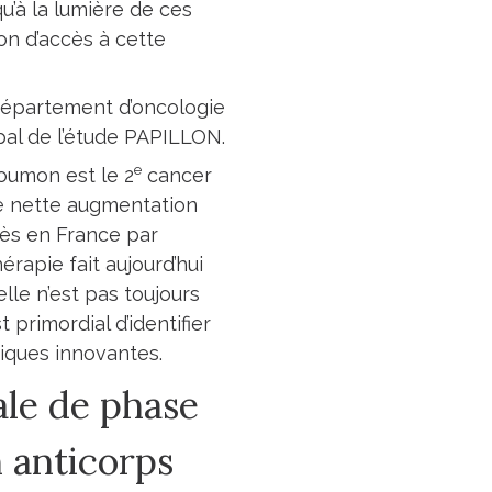
qu’à la lumière de ces
on d’accès à cette
Département d’oncologie
ipal de l’étude PAPILLON.
e
poumon est le 2
cancer
e nette augmentation
cès en France par
rapie fait aujourd’hui
lle n’est pas toujours
 primordial d’identifier
iques innovantes.
ale de phase
n anticorps