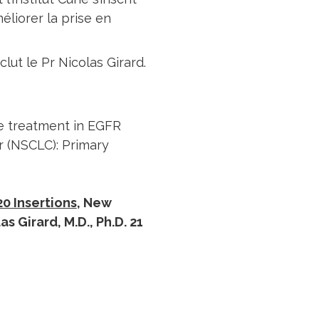
liorer la prise en
lut le Pr Nicolas Girard.
e treatment in EGFR
r (NSCLC): Primary
0 Insertions
, New
s Girard, M.D., Ph.D.
21