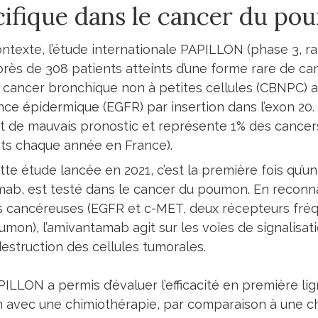
cifique dans le cancer du p
ntexte, l’étude internationale PAPILLON (phase 3, r
ès de 308 patients atteints d’une forme rare de c
e cancer bronchique non à petites cellules (CBNPC) 
nce épidermique (EGFR) par insertion dans l’exon 20.
t de mauvais pronostic et représente 1% des cancer
ts chaque année en France).
te étude lancée en 2021, c’est la première fois qu’un
mab, est testé dans le cancer du poumon. En reconna
es cancéreuses (EGFR et c-MET, deux récepteurs f
mon), l’amivantamab agit sur les voies de signalisatio
 destruction des cellules tumorales.
PILLON a permis d’évaluer l’efficacité en première l
n avec une chimiothérapie, par comparaison à une ch