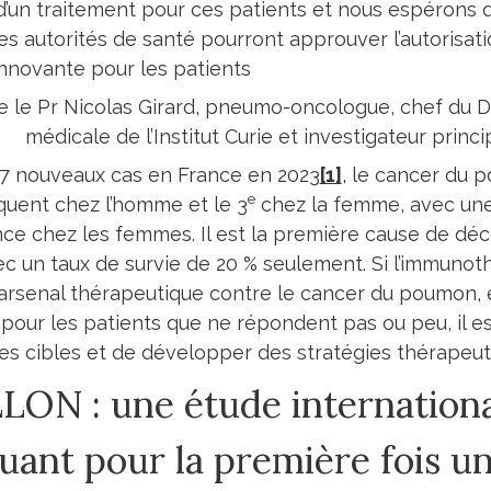
é d’un traitement pour ces patients et nous espérons 
es autorités de santé pourront approuver l’autorisati
nnovante pour les patients
e le Pr Nicolas Girard, pneumo-oncologue, chef du 
médicale de l’Institut Curie et investigateur princ
7 nouveaux cas en France en 2023
[1]
, le cancer du 
e
équent chez l’homme et le 3
chez la femme, avec un
ence chez les femmes. Il est la première cause de dé
ec un taux de survie de 20 % seulement. Si l’immunothé
l’arsenal thérapeutique contre le cancer du poumon, e
 pour les patients que ne répondent pas ou peu, il est
es cibles et de développer des stratégies thérapeut
LON : une étude internation
luant pour la première fois u