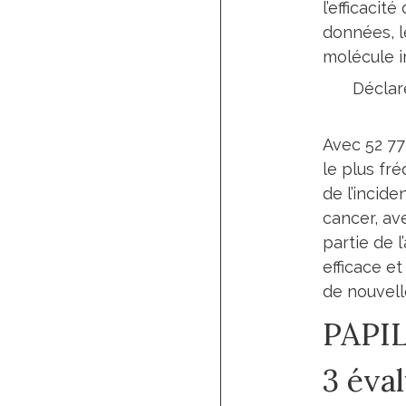
l’efficacit
données, l
molécule i
Déclar
Avec 52 77
le plus fr
de l’incid
cancer, av
partie de 
efficace et
de nouvell
PAPIL
3 éva