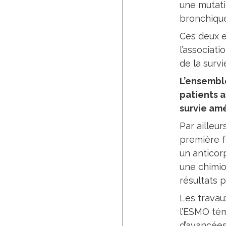
une mutati
bronchique
Ces deux e
l’associat
de la surv
L’ensembl
patients 
survie am
Par ailleu
première f
un anticor
une chimio
résultats po
Les travau
l’ESMO té
d’avancées 