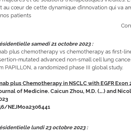
 au cœur de cette dynamique d’innovation qui va amé
nos patients
Conc
ésidentielle samedi 21 octobre 2023 :
b plus chemotherapy vs chemotherapy as first-lin
sertion-mutated advanced non-small cell lung cance
om PAPILLON, a randomized phase III global study.
ab plus Chemotherapy in NSCLC with EGFR Exon 2
urnal of Medicine. Caicun Zhou, M.D. (….) and Nicola
023
056/NEJMoa2306441
ésidentielle lundi 23 octobre 2023 :