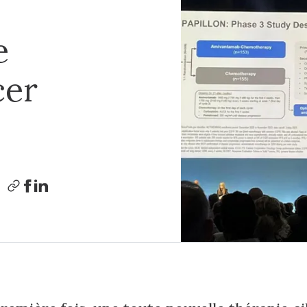
e
cer