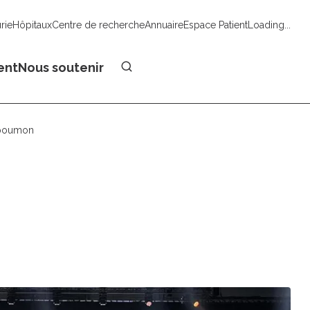
urie
Hôpitaux
Centre de recherche
Annuaire
Espace Patient
Loading...
Faire un don
ent
Nous soutenir
u poumon