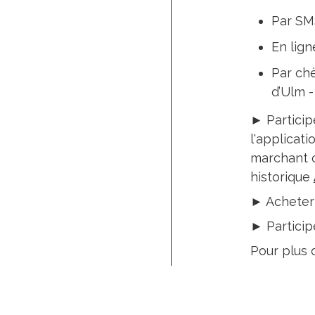
Par SM
En lign
Par chè
d’Ulm -
► Particip
l'applicati
marchant o
historique
► Acheter
► Particip
Pour plus 