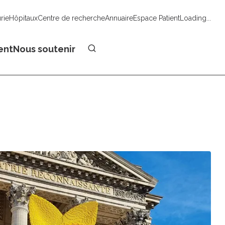
urie
Hôpitaux
Centre de recherche
Annuaire
Espace Patient
Loading...
Faire un don
ent
Nous soutenir