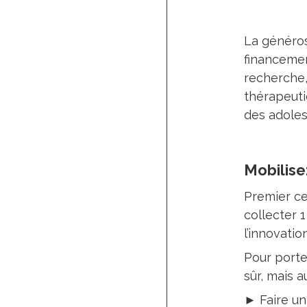
La généros
financemen
recherche,
thérapeuti
des adoles
Mobilise
Premier cen
collecter 
l’innovati
Pour porte
sûr, mais au
► Faire un