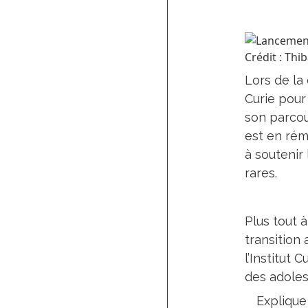
Crédit : Thi
Lors de la
Curie pour
son parcour
est en rémi
à soutenir
rares.
Plus tout 
transition
l’Institut
des adoles
Explique 