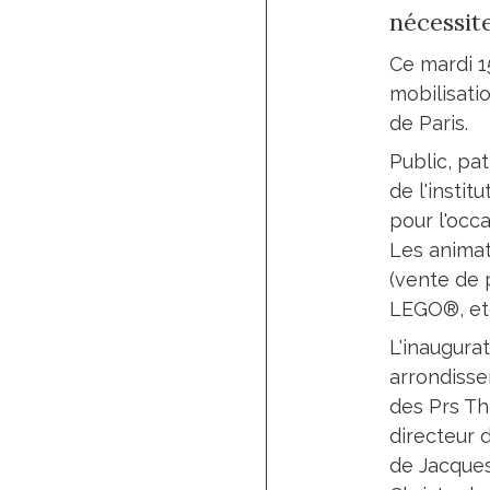
nécessit
Ce mardi 1
mobilisati
de Paris.
Public, pa
de l'insti
pour l'occ
Les animat
(vente de p
LEGO®, etc
L'inaugura
arrondiss
des Prs Thi
directeur 
de Jacques 