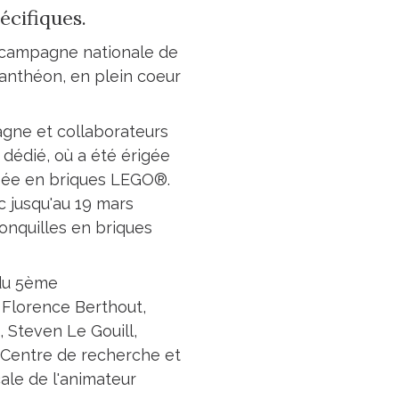
écifiques.
sa campagne nationale de
Panthéon, en plein coeur
agne et collaborateurs
 dédié, où a été érigée
isée en briques LEGO®.
c jusqu'au 19 mars
jonquilles en briques
 du 5ème
Florence Berthout,
e, Steven Le Gouill,
du Centre de recherche et
cale de l'animateur