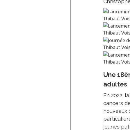
Christoph
Thibaut Voi
Thibaut Voi
Thibaut Voi
Thibaut Voi
Une 18èm
adultes
En 2022, l
cancers de
nouveaux c
particuliè
jeunes pat