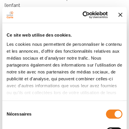
l’enfant
** en partenariat avec le service de neuroradiologie
interventionnelle de la Fondation Rothschild
Ce site web utilise des cookies.
Quand le handicap devient une
Les cookies nous permettent de personnaliser le contenu
force
et les annonces, d'offrir des fonctionnalités relatives aux
médias sociaux et d'analyser notre trafic. Nous
Si, comme dans le cas d’Héloïse, l’immense majorité
partageons également des informations sur l'utilisation de
des patients correctement pris en charge pour un
notre site avec nos partenaires de médias sociaux, de
rétinoblastome en guérit, le diagnostic doit être posé
publicité et d'analyse, qui peuvent combiner celles-ci
rapidement. «
Un reflet blanc dans la pupille ou un
avec d'autres informations que vous leur avez fournies
strabisme doivent conduire à consulter sans délai
»,
ou qu'ils ont collectées lors de votre utilisation de leurs
insiste le Pr François Doz, pour qui la réduction des
services.
séquelles induites par les traitements et la
Sélection
préservation de la vue des patients restent deux
Nécessaires
du
enjeux majeurs. Les équipes de soins et de recherche
consentement
de l’Institut Curie mènent ainsi de nombreuses études