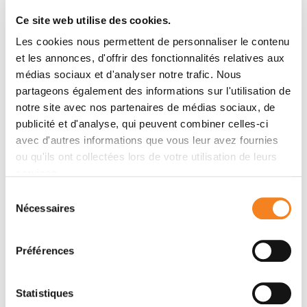
des parents pour corriger les idées reçues sur
Ce site web utilise des cookies.
la vaccination et le dépistage ;
Les cookies nous permettent de personnaliser le contenu
et les annonces, d'offrir des fonctionnalités relatives aux
Encourager la participation aux programmes
médias sociaux et d'analyser notre trafic. Nous
de dépistage organisé ;
partageons également des informations sur l'utilisation de
notre site avec nos partenaires de médias sociaux, de
Amplifier la recherche et l'évaluation des
publicité et d'analyse, qui peuvent combiner celles-ci
actions de prévention et de vaccination afin
avec d'autres informations que vous leur avez fournies
d'atteindre, à terme, l'éradication des cancers
ou qu'ils ont collectées lors de votre utilisation de leurs
HPV.
services.
Sélection
Nécessaires
du
consentement
L'Institut des Cancers des
Préférences
Femmes : une mobilisation à
360°
Statistiques