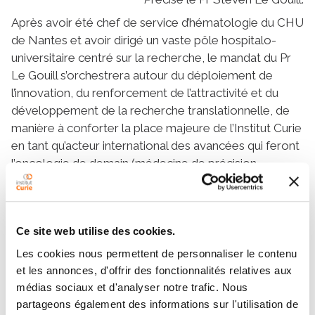
Après avoir été chef de service d’hématologie du CHU
de Nantes et avoir dirigé un vaste pôle hospitalo-
universitaire centré sur la recherche, le mandat du Pr
Le Gouill s’orchestrera autour du déploiement de
l’innovation, du renforcement de l’attractivité et du
développement de la recherche translationnelle, de
manière à conforter la place majeure de l’Institut Curie
en tant qu’acteur international des avancées qui feront
l’oncologie de demain (médecine de précision,
immunothérapie, nanomédicaments, vaccins
thérapeutiques, …).
Dès son arrivée, le Pr Steven Le Gouill entend
Ce site web utilise des cookies.
également poursuivre pleinement l’engagement
Les cookies nous permettent de personnaliser le contenu
autour de
la démocratie sanitaire et scientifique
et les annonces, d'offrir des fonctionnalités relatives aux
«
pour que les futures innovations de rupture
médias sociaux et d'analyser notre trafic. Nous
bénéficient au mieux et au plus vite aux patients, qui
partageons également des informations sur l'utilisation de
ont eux-mêmes un rôle important à jouer en terme