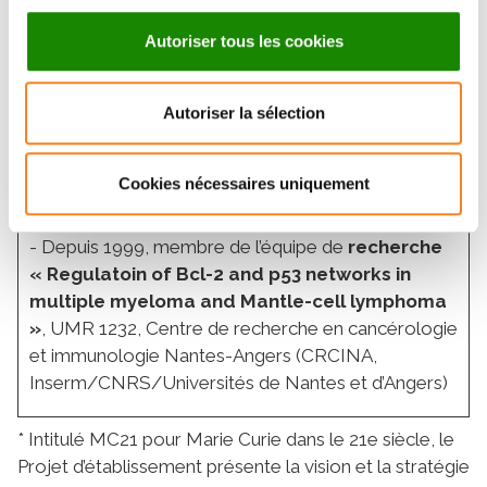
français des
CAR-T cells
(DESCAR-T)
Autoriser tous les cookies
- 2011-2020 :
Directeur
du programme CLIP2
(label délivré par l’INCa aux centres de phase
précoce) du CHU de Nantes, CHU d’Angers et ICO
Autoriser la sélection
- 2013-2017 : Directeur médical de la DRCI du CHU
de Nantes
Cookies nécessaires uniquement
- 2010 : Professeur des Universités
- Depuis 1999, membre de l’équipe de
recherche
« Regulatoin of Bcl-2 and p53 networks in
multiple myeloma and Mantle-cell lymphoma
»
, UMR 1232, Centre de recherche en cancérologie
et immunologie Nantes-Angers (CRCINA,
Inserm/CNRS/Universités de Nantes et d’Angers)
* Intitulé MC21 pour Marie Curie dans le 21e siècle, le
Projet d’établissement présente la vision et la stratégie