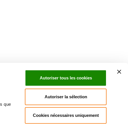
Suivez l'Institut Curie
 sociaux et en vous inscrivant à notre newsletter.
Autoriser tous les cookies
Inscrivez-vous à la newsletter
Autoriser la sélection
ns que
Cookies nécessaires uniquement
ndre
Annuaire
Actualités
Droits du patient
Presse