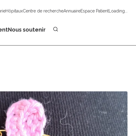
urie
Hôpitaux
Centre de recherche
Annuaire
Espace Patient
Loading...
Faire un don
ent
Nous soutenir