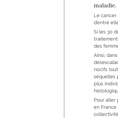
maladie.
Le cancer
d’entre ell
Si les 30 
traitement
des femmes
Ainsi, dans
désescalad
nocifs tou
séquelles 
plus indiv
histologiq
Pour aller
en France p
collectivi