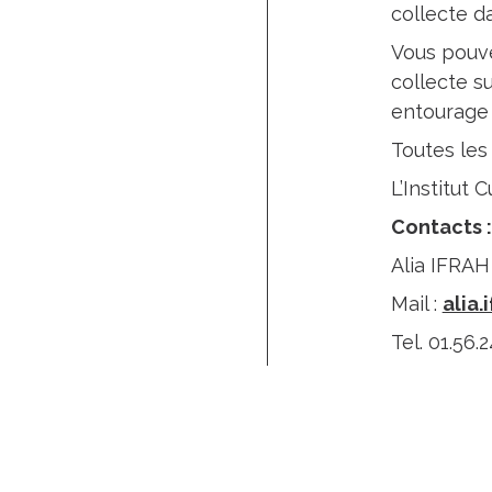
collecte d
Vous pouve
collecte s
entourage 
Toutes les
L’Institut
Contacts :
Alia
Mail :
alia.
Tel. 0