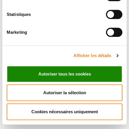
Statistiques
Suivez l'Institut Curie
Marketing
Retrouvez notre actualité sur les réseaux
sociaux et en vous inscrivant à notre newsletter.
Afficher les détails
Inscrivez-vous à la newsletter
Autoriser tous les cookies
Autoriser la sélection
Cookies nécessaires uniquement
Nous contacter