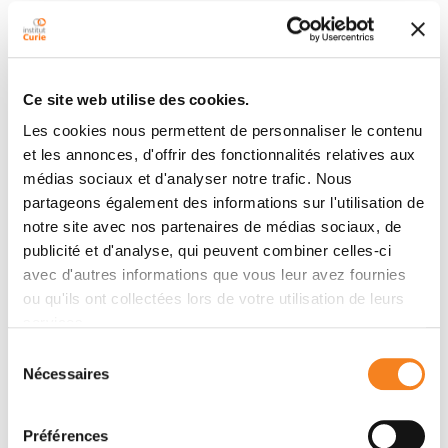
Filtrer
Ce site web utilise des cookies.
Les cookies nous permettent de personnaliser le contenu
et les annonces, d'offrir des fonctionnalités relatives aux
1138 résultat(s)
médias sociaux et d'analyser notre trafic. Nous
partageons également des informations sur l'utilisation de
notre site avec nos partenaires de médias sociaux, de
...
<
1
41
38
>
publicité et d'analyse, qui peuvent combiner celles-ci
avec d'autres informations que vous leur avez fournies
ou qu'ils ont collectées lors de votre utilisation de leurs
services.
Sélection
Nécessaires
du
consentement
Préférences