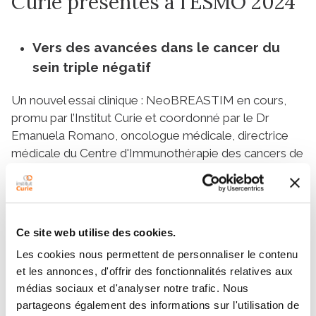
Curie présentés à l'ESMO 2024
Vers des avancées dans le cancer du
sein triple négatif
Un nouvel essai clinique : NeoBREASTIM en cours,
promu par l’Institut Curie et coordonné par le Dr
Emanuela Romano, oncologue médicale, directrice
médicale du Centre d'Immunothérapie des cancers de
l'Institut Curie sera présenté au congrès. Cette étude
vise à évaluer l’association d’une nouvelle combinaison
d’immunothérapies : l’atézolizumab (anti-PDL1)
associée à une immunothérapie oncolytique RP1
Ce site web utilise des cookies.
(HSV-1), comme traitement néoadjuvant (c’est-à-dire
Les cookies nous permettent de personnaliser le contenu
avant la chirurgie), sans chimiothérapie, auprès de
et les annonces, d'offrir des fonctionnalités relatives aux
patientes atteintes de cancer du sein triple négatif
médias sociaux et d'analyser notre trafic. Nous
localisé (riche en lymphocytes infiltrant la tumeur). Par
partageons également des informations sur l'utilisation de
ailleurs, les résultats d’une étude menée par le Dr Luc