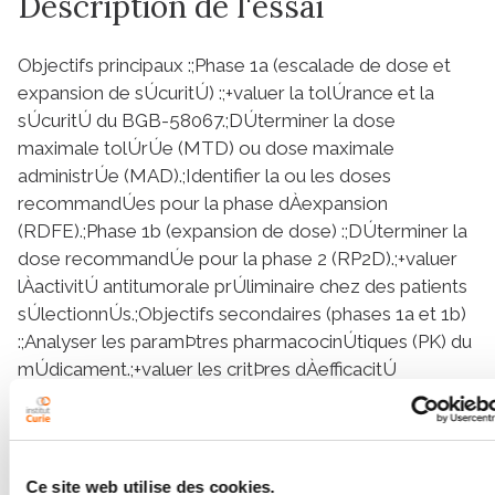
Description de l'essai
Objectifs principaux :;Phase 1a (escalade de dose et
expansion de sÚcuritÚ) :;+valuer la tolÚrance et la
sÚcuritÚ du BGB-58067.;DÚterminer la dose
maximale tolÚrÚe (MTD) ou dose maximale
administrÚe (MAD).;Identifier la ou les doses
recommandÚes pour la phase dÀexpansion
(RDFE).;Phase 1b (expansion de dose) :;DÚterminer la
dose recommandÚe pour la phase 2 (RP2D).;+valuer
lÀactivitÚ antitumorale prÚliminaire chez des patients
sÚlectionnÚs.;Objectifs secondaires (phases 1a et 1b)
:;Analyser les paramÞtres pharmacocinÚtiques (PK) du
mÚdicament.;+valuer les critÞres dÀefficacitÚ
prÚliminaire : taux de rÚponse objective (ORR), durÚe
de rÚponse (DOR), taux de contr¶le de la maladie
(DCR), et survie sans progression (PFS).
Ce site web utilise des cookies.