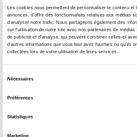
Lien de l'essai
Les cookies nous permettent de personnaliser le contenu et 
annonces, d'offrir des fonctionnalités relatives aux médias s
d'analyser notre trafic. Nous partageons également des info
sur l'utilisation de notre site avec nos partenaires de médias
Investigateur principal
de publicité et d'analyse, qui peuvent combiner celles-ci ave
d'autres informations que vous leur avez fournies ou qu'ils o
collectées lors de votre utilisation de leurs services.
CHRISTOPHE LE
TOURNEAU
Sélection
Nécessaires
du
Professeur - Médecin
consentement
Contacter
Préférences
Statistiques
Marketing