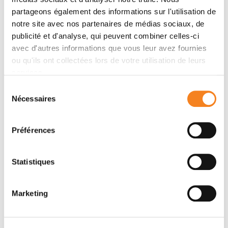
Description de l'essai
partageons également des informations sur l'utilisation de
notre site avec nos partenaires de médias sociaux, de
L'objectif de cette étude est d'évaluer l'association du
publicité et d'analyse, qui peuvent combiner celles-ci
pembrolizumab (MK-3475) avec de la chimiothérapie
avec d'autres informations que vous leur avez fournies
versus l·association chimiothérapie avec du placebo
ou qu'ils ont collectées lors de votre utilisation de leurs
chez des patientes présentant un cancer du col de
services.
l·utérus persistant, récidivant ou métastatique en
Sélection
première ligne, en terme de survie sans progression.
Nécessaires
du
consentement
Lien de l'essai
Préférences
Statistiques
Marketing