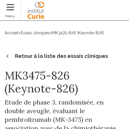
Faire un don
Menu
Accueil
>
Essais cliniques
>
MK3475-826 (Keynote-826)
Retour à la liste des essais cliniques
MK3475-826
(Keynote-826)
Etude de phase 3, randomisée, en
double aveugle, évaluant le
pembrolizumab (MK-3475) en
association avec de la chimiothérapie