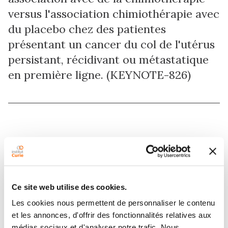
versus l'association chimiothérapie avec
du placebo chez des patientes
présentant un cancer du col de l'utérus
persistant, récidivant ou métastatique
en première ligne. (KEYNOTE-826)
Ouvert à Saint-Cloud depuis le :
17/12/2018
Public cible :
Adulte
Phase :
Phase III
Ce site web utilise des cookies.
Les cookies nous permettent de personnaliser le contenu
et les annonces, d'offrir des fonctionnalités relatives aux
médias sociaux et d'analyser notre trafic. Nous