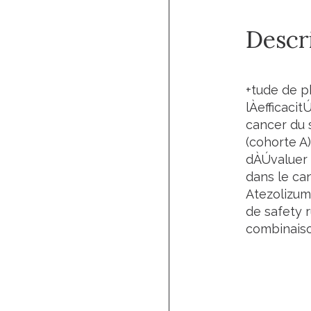
Descri
+tude de p
lÀefficaci
cancer du s
(cohorte A)
dÀÚvaluer 
dans le ca
Atezolizum
de safety r
combinaiso
Lien de 