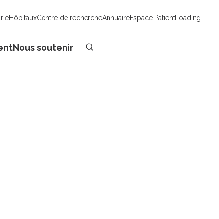
urie
Hôpitaux
Centre de recherche
Annuaire
Espace Patient
Loading...
Faire un don
ent
Nous soutenir