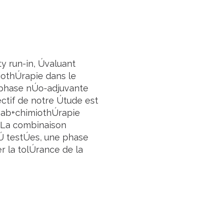
 run-in, Úvaluant
iothÚrapie dans le
en phase nÚo-adjuvante
ectif de notre Útude est
umab+chimiothÚrapie
.;La combinaison
Ú testÚes, une phase
r la tolÚrance de la