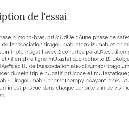
ption de l'essai
hase 2, mono-bras, prÚcÚdÚe dÀune phase de safety
tÚ de lÀassociation tiragolumab-atezolizumab et chim
ein triple nÚgatif avec 2 cohortes parallÞles : (i) 
 et (ii) en 1Þre ligne mÚtastatique (cohorte B).;LÀobj
lÀefficacitÚ de lÀassociation atezolizumab+tiragol
ncer du sein triple nÚgatif prÚcoce et mÚtastatique
ab + Tiragolumab + chemotherapy nÀayant jamis Út
un-in est prÚvue dans chaque cohorte afin de vÚrifie
n.
l'essai