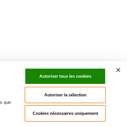
Suivez l'Institut Curie
 sociaux et en vous inscrivant à notre newsletter.
Autoriser tous les cookies
Inscrivez-vous à la newsletter
Autoriser la sélection
ns que
Cookies nécessaires uniquement
ndre
Annuaire
Actualités
Droits du patient
Presse