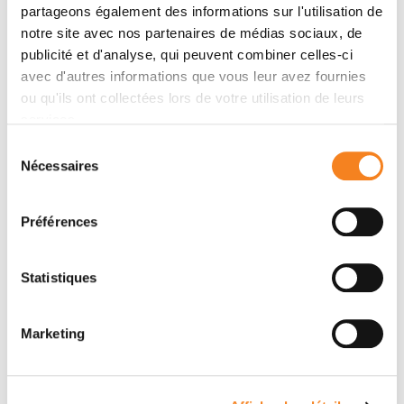
L'objectif de cette étude est d'évaluer l'efficacité d'un
partageons également des informations sur l'utilisation de
notre site avec nos partenaires de médias sociaux, de
traitement de maintenance par OSE2101 plus
publicité et d'analyse, qui peuvent combiner celles-ci
FOLFIRI, en comparaison au FOLFIRI seul, chez des
avec d'autres informations que vous leur avez fournies
patients ayant un adénocarcinome pancréatique
ou qu'ils ont collectées lors de votre utilisation de leurs
localement avancé ou métastatique, exprimant HLA-
services.
A2, et dont la maladie a été contrôlée par 4 mois de
chimiothérapie d·induction par FOLFIRINOX.
Sélection
Nécessaires
du
consentement
Lien de l'essai
Préférences
Statistiques
Marketing