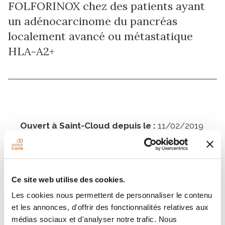
FOLFORINOX chez des patients ayant
un adénocarcinome du pancréas
localement avancé ou métastatique
HLA-A2+
Ouvert à Saint-Cloud depuis le :
11/02/2019
Public cible :
Adulte
Phase :
Phase II
Ce site web utilise des cookies.
Les cookies nous permettent de personnaliser le contenu
Description de l'essai
et les annonces, d'offrir des fonctionnalités relatives aux
médias sociaux et d'analyser notre trafic. Nous