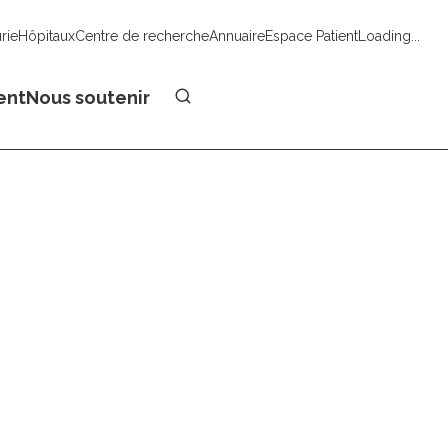
urie
Hôpitaux
Centre de recherche
Annuaire
Espace Patient
Loading...
Faire un don
ent
Nous soutenir