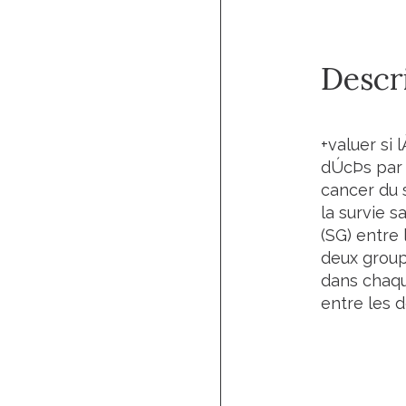
Descri
+valuer si
dÚcÞs par 
cancer du 
la survie s
(SG) entre 
deux groupe
dans chaqu
entre les 
Lien de 