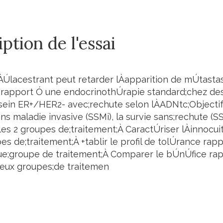
ption de l'essai
 lÀÚlacestrant peut retarder lÀapparition de mÚtasta
rapport Ó une endocrinothÚrapie standard;chez des
sein ER+/HER2- avec;rechute selon lÀADNtc;Objectif
ans maladie invasive (SSMi), la survie sans;rechute (SS
les 2 groupes de;traitement;À CaractÚriser lÀinnocui
s de;traitement;À +tablir le profil de tolÚrance rap
e;groupe de traitement;À Comparer le bÚnÚfice rap
deux groupes;de traitemen
l'essai