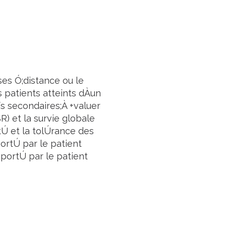
ses Ó;distance ou le
 patients atteints dÀun
s secondaires;À +valuer
R) et la survie globale
tÚ et la tolÚrance des
portÚ par le patient
portÚ par le patient