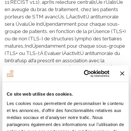
11;RECIST v1.1), aprÞs relecture centralisÚe rÚalisÚe
en aveugle du bras de traitement, chez les patients
porteurs de STM avancÚs. LÀactivitÚ antitumorale
sera ÚvaluÚe indÚpendamment pour chaque sous-
groupe de patients, en fonction de la prÚsence (TLS+)
ou de non (TLS-) de structures lympho´des tertiaires
matures.;IndÚpendamment pour chaque sous-groupe
(TLS+ ou TLS-);À Evaluer lÀactivitÚ antitumorale du
bintrafusp alfa prescrit en association avec la
doxorubicine en termes de rÚponse objective Ó 6
mois, de meilleure rÚponse, de survie sans
progression Ó 1 an (selon les RECIST v1.1), et de
survie globale Ó 1 an.;À Evaluer lÀactivitÚ antitumorale
Ce site web utilise des cookies.
du bintrafusp alfa prescrit en association avec la
Les cookies nous permettent de personnaliser le contenu
doxorubicine en termes de rÚponse immune
et les annonces, d'offrir des fonctionnalités relatives aux
(iRECIST À Seymour et al 2017);À Evaluer le profil de
médias sociaux et d'analyser notre trafic. Nous
toxicitÚ de lÀassociation bintrafusp alfa +
partageons également des informations sur l'utilisation de
doxorubicine (NCI-CTCAE v5). Nous nÀanticipons pas