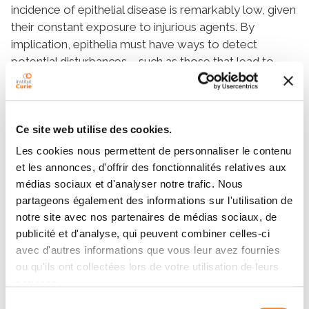
incidence of epithelial disease is remarkably low, given
their constant exposure to injurious agents. By
implication, epithelia must have ways to detect
potential disturbances – such as those that lead to
apoptosis - and deal with them. In this talk, I’ll discuss
some of our recent efforts to understand how
epithelial cells survey their neighbourhood to detect
apoptotic cells. Such surveillance involves a hierarchy
Ce site web utilise des cookies.
of mechanisms: mechanotransduction as a first-
Les cookies nous permettent de personnaliser le contenu
response that allows epithelia to physically expel
et les annonces, d'offrir des fonctionnalités relatives aux
apoptotic cells; and inflammatory pathways that are
médias sociaux et d'analyser notre trafic. Nous
provoked when physical expulsion fails. Conversely, I’ll
partageons également des informations sur l'utilisation de
consider how aberrant tissue mechanics may disrupt
notre site avec nos partenaires de médias sociaux, de
these homeostatic processes.
publicité et d'analyse, qui peuvent combiner celles-ci
avec d'autres informations que vous leur avez fournies
ou qu'ils ont collectées lors de votre utilisation de leurs
services.
Orateurs
Sélection