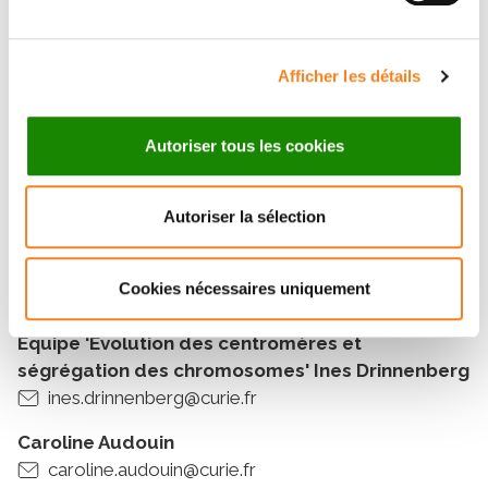
University of Liverpool
Afficher les détails
Invité(es) par
Autoriser tous les cookies
Ines Drinnenberg
Institut Curie
Autoriser la sélection
Une question sur le séminaire ?
Cookies nécessaires uniquement
Equipe 'Evolution des centromères et
ségrégation des chromosomes' Ines Drinnenberg
ines.drinnenberg@curie.fr
Caroline Audouin
caroline.audouin@curie.fr