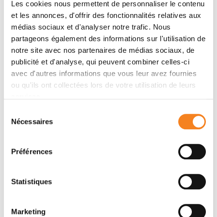
Les cookies nous permettent de personnaliser le contenu
and consequences of convergent evolution of
et les annonces, d'offrir des fonctionnalités relatives aux
winglessness in female moths. Finally, I will show
médias sociaux et d'analyser notre trafic. Nous
results on genome-wide patterns of gene evolution
partageons également des informations sur l'utilisation de
across a broad sampling of lepidopteran species to
notre site avec nos partenaires de médias sociaux, de
assess the tempo and mode of gene evolution as well
publicité et d'analyse, qui peuvent combiner celles-ci
as gene order and structure across their genomes.
avec d'autres informations que vous leur avez fournies
ou qu'ils ont collectées lors de votre utilisation de leurs
services.
Organisateurs
Sélection
Nécessaires
du
Caroline Audouin
consentement
Institut Curie
Préférences
Orateurs
Statistiques
Peter Mulhair
Marketing