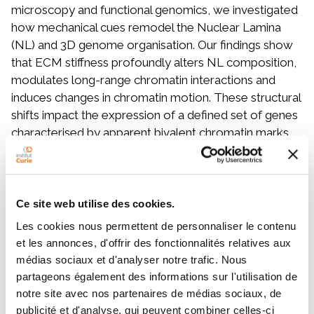
microscopy and functional genomics, we investigated
how mechanical cues remodel the Nuclear Lamina
(NL) and 3D genome organisation. Our findings show
that ECM stiffness profoundly alters NL composition,
modulates long-range chromatin interactions and
induces changes in chromatin motion. These structural
shifts impact the expression of a defined set of genes
characterised by apparent bivalent chromatin marks
(H3K4me3 and H3K27me3). Our results indicate that
these adaptive gene expression programs are
governed by the Polycomb Repressive Complex 2
(PRC2). Furthermore, we have mapped the regulatory
Ce site web utilise des cookies.
landscape of this response, defining specific
Les cookies nous permettent de personnaliser le contenu
enhancers that are directly modulated by mechanical
et les annonces, d'offrir des fonctionnalités relatives aux
stress. Notably, we identified a high enrichment of G-
médias sociaux et d'analyser notre trafic. Nous
quadruplex (G4) DNA structures at these mechano-
partageons également des informations sur l'utilisation de
sensitive regulatory elements, positioning G4s as a
notre site avec nos partenaires de médias sociaux, de
potential apparatus for sensing nuclear mechanical
publicité et d'analyse, qui peuvent combiner celles-ci