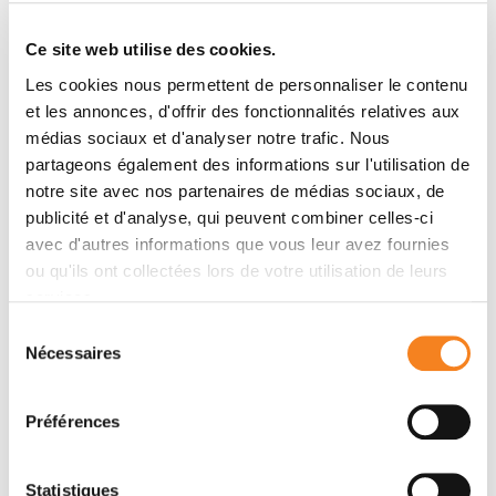
cours donnés par des experts internationaux dans le
domaine, le cours reposera aussi sur la contribution
Ce site web utilise des cookies.
active des participants et leurs interactions avec les
Les cookies nous permettent de personnaliser le contenu
orateurs. Chaque participant présentera son projet
et les annonces, d'offrir des fonctionnalités relatives aux
scientifique (poster, elevator pitch) et sera co-
médias sociaux et d'analyser notre trafic. Nous
chairman d’un orateur. En plus des longs temps de
partageons également des informations sur l'utilisation de
discussion après les séminaires, les participants auront
notre site avec nos partenaires de médias sociaux, de
l'opportunité de rencontrer les intervenants chaque
publicité et d'analyse, qui peuvent combiner celles-ci
jour autour de pauses cafés et d'un déjeuner.
avec d'autres informations que vous leur avez fournies
ou qu'ils ont collectées lors de votre utilisation de leurs
services.
Organisateurs
Sélection
Nécessaires
du
consentement
Advanced Training Office / Direction de
l'Enseignement
Préférences
Statistiques