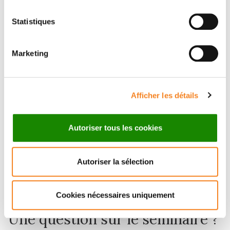
Orateurs
Statistiques
Maxim Molodtsov
Department of Physics and Astronomy, University
Marketing
College London, London UK
Afficher les détails
Invité(es) par
Autoriser tous les cookies
Antoine Coulon
Institut Curie
Autoriser la sélection
Karine Guevorkian
Institut Curie
Cookies nécessaires uniquement
Une question sur le séminaire ?