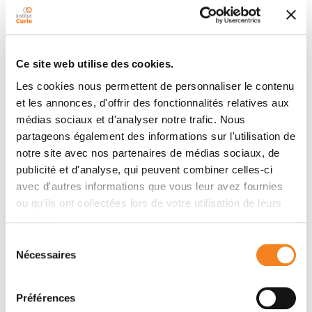
loops to be readily remodelled. Comparisons with
bacterial SMC complexes show that these machines
can be stronger and more efficient loop extruders
Ce site web utilise des cookies.
than their eukaryotic counterparts. Together, these
findings suggest that SMC complexes have evolved
Les cookies nous permettent de personnaliser le contenu
different mechanical properties to match their specific
et les annonces, d'offrir des fonctionnalités relatives aux
roles in chromosome folding, maintenance, and
médias sociaux et d'analyser notre trafic. Nous
segregation.
partageons également des informations sur l'utilisation de
notre site avec nos partenaires de médias sociaux, de
publicité et d'analyse, qui peuvent combiner celles-ci
avec d'autres informations que vous leur avez fournies
Organisateurs
ou qu'ils ont collectées lors de votre utilisation de leurs
services.
Caroline Audouin
Sélection
Institut Curie
Nécessaires
du
consentement
Préférences