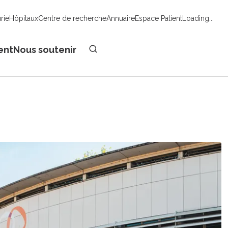
urie
Hôpitaux
Centre de recherche
Annuaire
Espace Patient
Loading...
Faire un don
ent
Nous soutenir