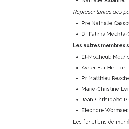
Nathalie Jouanne.
Représentantes des per
Pre Nathalie Cassou
Dr Fatima Mechta-G
Les autres membres s
El-Mouhoub Mouhou
Avner Bar Hen, rep
Pr Matthieu Resche-
Marie-Christine Lem
Jean-Christophe Pie
Eleonore Wormser.
Les fonctions de membr