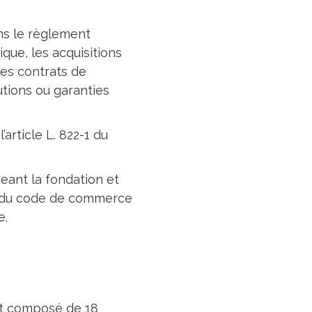
ans le règlement
ique, les acquisitions
les contrats de
utions ou garanties
article L. 822-1 du
geant la fondation et
-5 du code de commerce
e.
st composé de 18