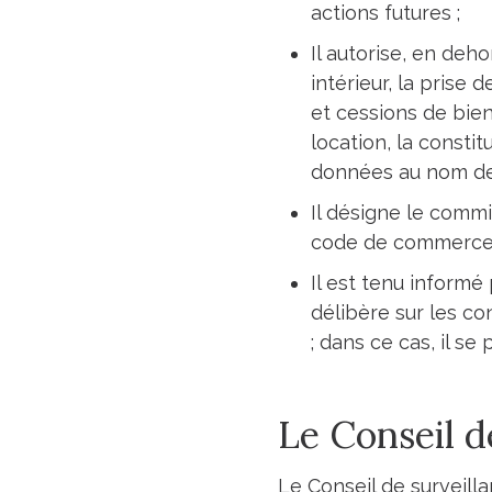
actions futures ;
Il autorise, en deh
intérieur, la prise 
et cessions de bien
location, la consti
données au nom de 
Il désigne le commi
code de commerce
Il est tenu informé
délibère sur les c
; dans ce cas, il s
Le Conseil d
Le Conseil de surveill