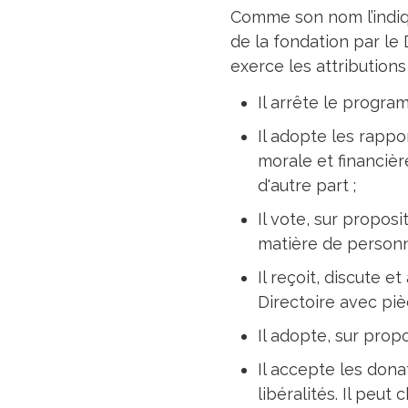
Comme son nom l’indiqu
de la fondation par le D
exerce les attributions
Il arrête le progra
Il adopte les rappo
morale et financièr
d'autre part ;
Il vote, sur proposi
matière de personne
Il reçoit, discute 
Directoire avec pièce
Il adopte, sur propo
Il accepte les dona
libéralités. Il peu