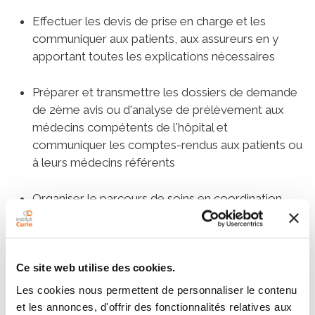
Effectuer les devis de prise en charge et les
communiquer aux patients, aux assureurs en y
apportant toutes les explications nécessaires
Préparer et transmettre les dossiers de demande
de 2ème avis ou d'analyse de prélèvement aux
médecins compétents de l'hôpital et
communiquer les comptes-rendus aux patients ou
à leurs médecins référents
Organiser le parcours de soins en coordination
avec les équipes médicales, paramédicales et
administratives
Pendant la prise en charge :
Ce site web utilise des cookies.
Les cookies nous permettent de personnaliser le contenu
Suivre le parcours de soins des patients
et les annonces, d'offrir des fonctionnalités relatives aux