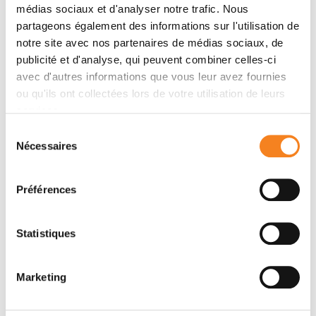
internationaux et réaliser de nouvelles estimations
médias sociaux et d'analyser notre trafic. Nous
de soins si nécessaire afin d'éviter les impayés
partageons également des informations sur l'utilisation de
notre site avec nos partenaires de médias sociaux, de
Evaluer les besoins des patients et de leurs
publicité et d'analyse, qui peuvent combiner celles-ci
familles et coordonner les prestations de
avec d'autres informations que vous leur avez fournies
conciergerie
ou qu'ils ont collectées lors de votre utilisation de leurs
services.
Faire le lien avec le service de la comptabilité et
Sélection
de la facturation si nécessaire (demandes de
Nécessaires
du
remboursement, envoi de factures...)
consentement
Préférences
Informations contractuelles :
Poste en CDD de 6 mois à temps plein
Statistiques
Basé à Paris (75005)
Marketing
Rémunération entre 2 961€ et 3 151€ brut
mensuel