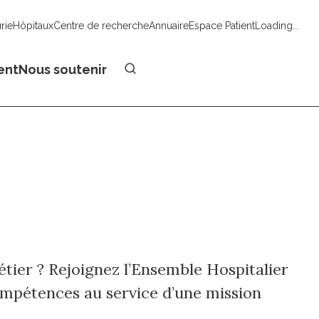
urie
Hôpitaux
Centre de recherche
Annuaire
Espace Patient
Loading...
Faire un don
ent
Nous soutenir
tier ? Rejoignez l’Ensemble Hospitalier
compétences au service d’une mission