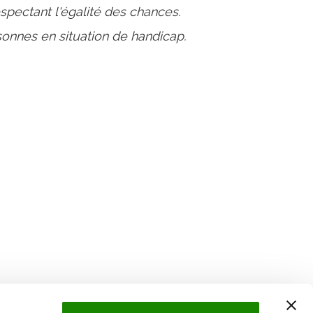
respectant l'égalité des chances.
onnes en situation de handicap.
Suivez l'Institut Curie
 sociaux et en vous inscrivant à notre newsletter.