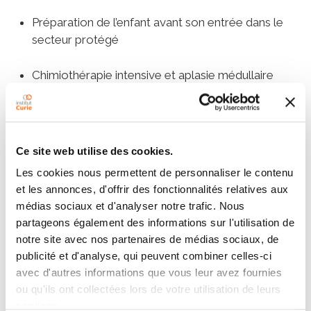
Préparation de l’enfant avant son entrée dans le
secteur protégé
Chimiothérapie intensive et aplasie médullaire
dépendante
Réinjections de cellules souches
Ce site web utilise des cookies.
Tous secteurs
Les cookies nous permettent de personnaliser le contenu
et les annonces, d'offrir des fonctionnalités relatives aux
Vérification du chariot d'urgence et du
médias sociaux et d'analyser notre trafic. Nous
défibrillateur
partageons également des informations sur l'utilisation de
notre site avec nos partenaires de médias sociaux, de
Gestion des stocks (rangement, commandes…)
publicité et d'analyse, qui peuvent combiner celles-ci
avec d'autres informations que vous leur avez fournies
Education de l’enfant et de sa famille
ou qu'ils ont collectées lors de votre utilisation de leurs
services.