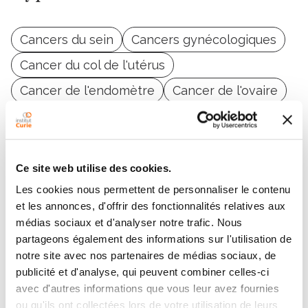
Cancers du sein
Cancers gynécologiques
Cancer du col de l'utérus
Cancer de l'endomètre
Cancer de l'ovaire
Cancer du poumon
Cancer de la thyroïde
Tumeurs du système nerveux central
Ce site web utilise des cookies.
Les cookies nous permettent de personnaliser le contenu
et les annonces, d'offrir des fonctionnalités relatives aux
médias sociaux et d'analyser notre trafic. Nous
partageons également des informations sur l'utilisation de
Contacter ARIANE DE
notre site avec nos partenaires de médias sociaux, de
publicité et d'analyse, qui peuvent combiner celles-ci
PANAFIEU
avec d'autres informations que vous leur avez fournies
ou qu'ils ont collectées lors de votre utilisation de leurs