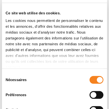
Contacter AUDREY HURGON
Ce site web utilise des cookies.
Contactez-moi par téléphone ou en renseignant le
Les cookies nous permettent de personnaliser le contenu
formulaire ci-dessous
et les annonces, d'offrir des fonctionnalités relatives aux
médias sociaux et d'analyser notre trafic. Nous
Message
partageons également des informations sur l'utilisation de
notre site avec nos partenaires de médias sociaux, de
Nom
*
publicité et d'analyse, qui peuvent combiner celles-ci
avec d'autres informations que vous leur avez fournies
ou qu'ils ont collectées lors de votre utilisation de leurs
services.
Sélection
Prénom
*
Nécessaires
du
consentement
Préférences
Email
*