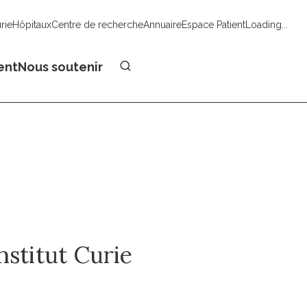
urie
Hôpitaux
Centre de recherche
Annuaire
Espace Patient
Loading...
Faire un don
ent
Nous soutenir
nstitut Curie