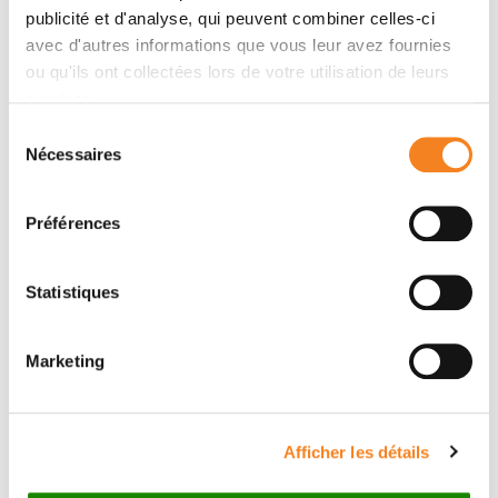
Contacter BEATRICE MARTIN
publicité et d'analyse, qui peuvent combiner celles-ci
avec d'autres informations que vous leur avez fournies
Contactez-moi par téléphone ou en renseignant le
ou qu'ils ont collectées lors de votre utilisation de leurs
formulaire ci-dessous
services.
Sélection
Téléphone
Nécessaires
du
consentement
Secrétaire: 0033147111515
Préférences
Message
Statistiques
Nom
*
Marketing
Prénom
*
Afficher les détails