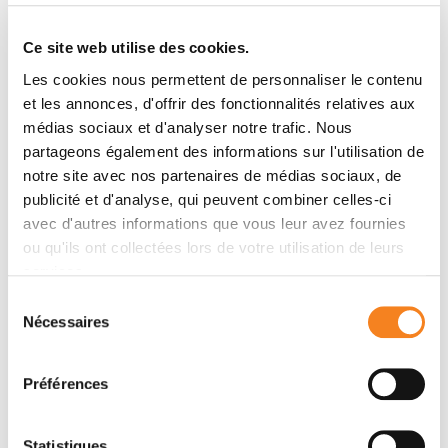
Téléphone
Ce site web utilise des cookies.
Les cookies nous permettent de personnaliser le contenu
Laboratoire: 0033169863041
et les annonces, d'offrir des fonctionnalités relatives aux
médias sociaux et d'analyser notre trafic. Nous
Message
partageons également des informations sur l'utilisation de
notre site avec nos partenaires de médias sociaux, de
Nom
*
publicité et d'analyse, qui peuvent combiner celles-ci
avec d'autres informations que vous leur avez fournies
ou qu'ils ont collectées lors de votre utilisation de leurs
services.
Prénom
*
Sélection
Nécessaires
du
consentement
Préférences
Email
*
Statistiques