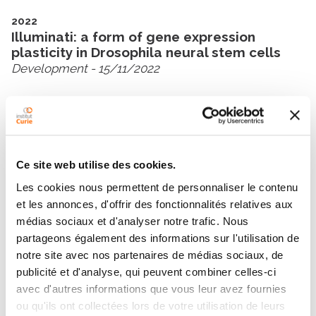
2022
Illuminati: a form of gene expression
plasticity in Drosophila neural stem cells
Development
- 15/11/2022
2016
Guidelines for the use and interpretation of
assays for monitoring autophagy (3rd
edition)
Ce site web utilise des cookies.
Autophagy
- 02/01/2016
Les cookies nous permettent de personnaliser le contenu
et les annonces, d'offrir des fonctionnalités relatives aux
médias sociaux et d'analyser notre trafic. Nous
partageons également des informations sur l'utilisation de
notre site avec nos partenaires de médias sociaux, de
publicité et d'analyse, qui peuvent combiner celles-ci
Contacter CAROLE GONZALEZ
avec d'autres informations que vous leur avez fournies
ou qu'ils ont collectées lors de votre utilisation de leurs