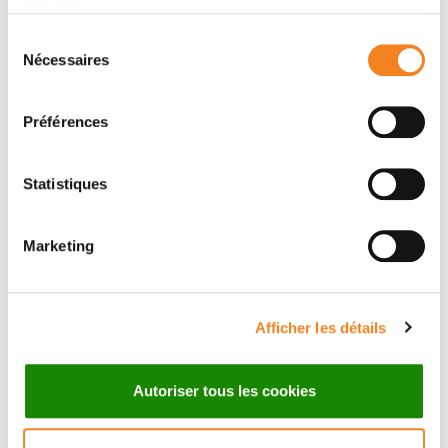
services.
0156246603
Sélection
Nécessaires
Message
du
consentement
Nom
*
Préférences
Statistiques
Prénom
*
Marketing
Afficher les détails
Email
*
Autoriser tous les cookies
Sujet
*