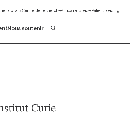
urie
Hôpitaux
Centre de recherche
Annuaire
Espace Patient
Loading...
Faire un don
ent
Nous soutenir
nstitut Curie