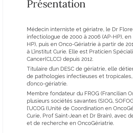
Présentation
Médecin interniste et gériatre, le Dr Flor
infectiologue de 2000 à 2006 (AP-HP), en 
HP), puis en Onco-Gériatrie à partir de 2
à L’institut Curie. Elle est Praticien Spéci
Cancer(CLCC) depuis 2012.
Titulaire d’un DESC de gériatrie, elle dé
de pathologies infectieuses et tropicales,
d’onco-gériatrie.
Membre fondateur du FROG (Francilian On
plusieurs sociétés savantes (SIOG, SOFOG,
l’UCOG (Unité de Coordination en OncoGéri
Curie, Prof Saint-Jean et Dr Brain), avec 
et de recherche en OncoGériatrie.