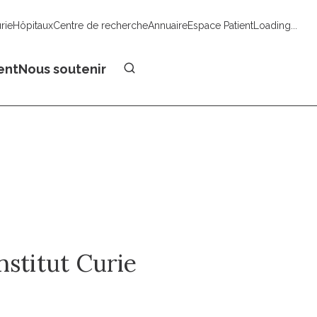
urie
Hôpitaux
Centre de recherche
Annuaire
Espace Patient
Loading...
Faire un don
ent
Nous soutenir
nstitut Curie