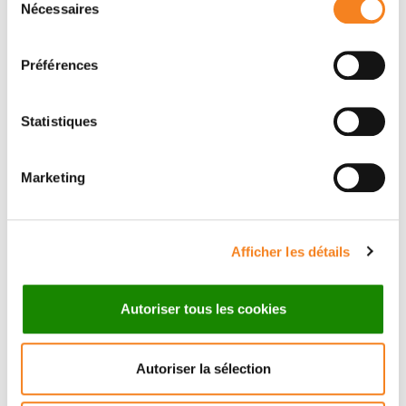
Nécessaires
Nom
*
du
consentement
Préférences
Prénom
*
Statistiques
Marketing
Email
*
Afficher les détails
Autoriser tous les cookies
Sujet
*
Autoriser la sélection