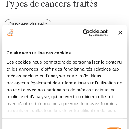
Types de cancers traités
Cancers du sein
Ce site web utilise des cookies.
Les cookies nous permettent de personnaliser le contenu
Contacter Jean Baptiste
et les annonces, d'offrir des fonctionnalités relatives aux
médias sociaux et d'analyser notre trafic. Nous
SCHAFF
partageons également des informations sur l'utilisation de
notre site avec nos partenaires de médias sociaux, de
Contactez-moi par téléphone ou en renseignant le
publicité et d'analyse, qui peuvent combiner celles-ci
avec d'autres informations que vous leur avez fournies
formulaire ci-dessous
ou qu'ils ont collectées lors de votre utilisation de leurs
services.
Message
Sélection