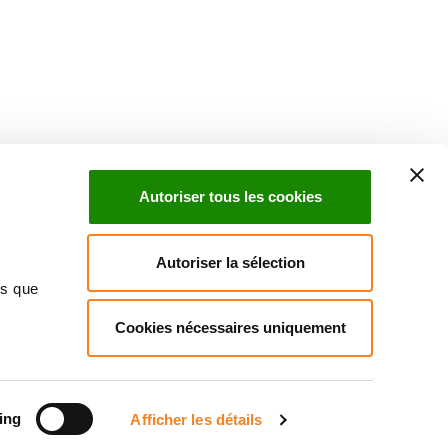
Suivez l'Institut Curie
 sociaux et en vous inscrivant à notre newsletter.
Autoriser tous les cookies
Inscrivez-vous à la newsletter
Autoriser la sélection
ns que
Cookies nécessaires uniquement
ndre
Annuaire
Actualités
Droits du patient
Presse
itique des données personnelles
Gestion des cookies
Signalement
ing
Afficher les détails