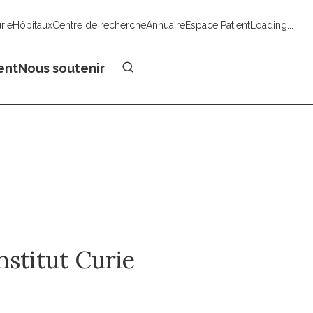
urie
Hôpitaux
Centre de recherche
Annuaire
Espace Patient
Loading...
Faire un don
ent
Nous soutenir
nstitut Curie