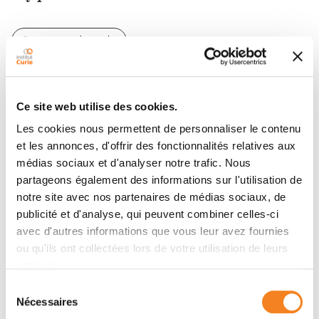
Cancers du sein
Ce site web utilise des cookies.
Les cookies nous permettent de personnaliser le contenu
et les annonces, d'offrir des fonctionnalités relatives aux
Contacter LEA PAULY
médias sociaux et d'analyser notre trafic. Nous
partageons également des informations sur l'utilisation de
Contactez-moi par téléphone ou en renseignant le
notre site avec nos partenaires de médias sociaux, de
formulaire ci-dessous
publicité et d'analyse, qui peuvent combiner celles-ci
avec d'autres informations que vous leur avez fournies
Message
ou qu'ils ont collectées lors de votre utilisation de leurs
services.
Nom
*
Sélection
Nécessaires
du