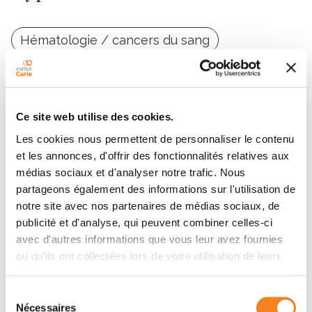
Hématologie / cancers du sang
Lymphome
Ce site web utilise des cookies.
Les cookies nous permettent de personnaliser le contenu
et les annonces, d'offrir des fonctionnalités relatives aux
Contacter LUCIE THIBAULT
médias sociaux et d'analyser notre trafic. Nous
partageons également des informations sur l'utilisation de
notre site avec nos partenaires de médias sociaux, de
Contactez-moi par téléphone ou en renseignant le
publicité et d'analyse, qui peuvent combiner celles-ci
formulaire ci-dessous
avec d'autres informations que vous leur avez fournies
ou qu'ils ont collectées lors de votre utilisation de leurs
Message
services.
Sélection
Nom
*
Nécessaires
du