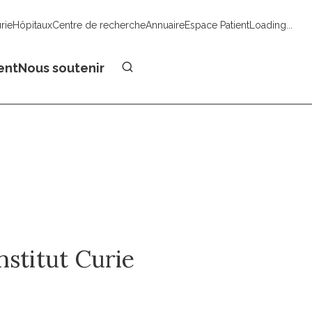
urie
Hôpitaux
Centre de recherche
Annuaire
Espace Patient
Loading...
Faire un don
ent
Nous soutenir
nstitut Curie