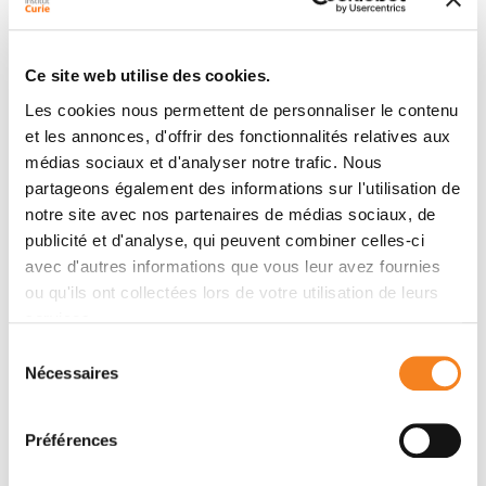
la prise en charge des tumeurs de la tête et du cou et
de leur reconstruction.
Membre du bureau du Groupe d’Etude des Tumeurs
Ce site web utilise des cookies.
Tête et Cou (GETTEC / Intergroupe ORL) et de la
Les cookies nous permettent de personnaliser le contenu
Société Française de Carcinologie Cervico-Faciale
et les annonces, d'offrir des fonctionnalités relatives aux
(SFCCF), elle participe activement à l’amélioration de
médias sociaux et d'analyser notre trafic. Nous
la prise en charge globale des patients atteints de
partageons également des informations sur l'utilisation de
cancers ORL.
notre site avec nos partenaires de médias sociaux, de
publicité et d'analyse, qui peuvent combiner celles-ci
Par ailleurs en étroite relation avec ses confrères
avec d'autres informations que vous leur avez fournies
ophtalmologistes et dermatologues, elle est
ou qu'ils ont collectées lors de votre utilisation de leurs
spécialisée dans la prise en charge des tumeurs
services.
cutanées de la tête et du cou ainsi que des paupières.
Sélection
Nécessaires
du
consentement
Préférences