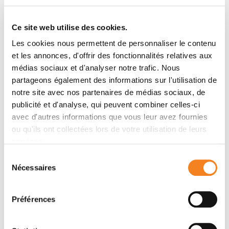
Contacter PHILIPPE NODIOT
Ce site web utilise des cookies.
Contactez-moi par téléphone ou en renseignant le
Les cookies nous permettent de personnaliser le contenu
formulaire ci-dessous
et les annonces, d'offrir des fonctionnalités relatives aux
médias sociaux et d'analyser notre trafic. Nous
Message
partageons également des informations sur l'utilisation de
notre site avec nos partenaires de médias sociaux, de
Nom
*
publicité et d'analyse, qui peuvent combiner celles-ci
avec d'autres informations que vous leur avez fournies
ou qu'ils ont collectées lors de votre utilisation de leurs
services.
Sélection
Prénom
*
Nécessaires
du
consentement
Préférences
Email
*