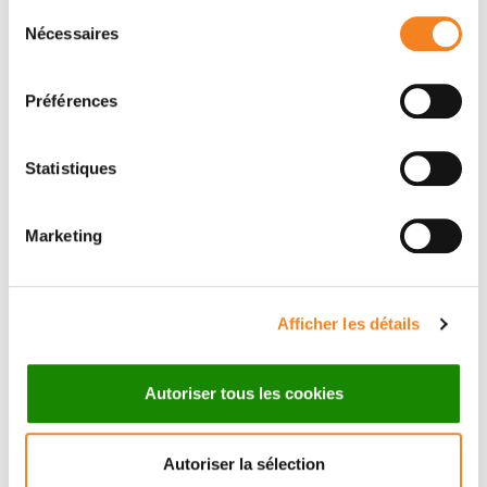
Message
Sélection
Nécessaires
du
Nom
*
consentement
Préférences
Statistiques
Prénom
*
Marketing
Email
*
Afficher les détails
Autoriser tous les cookies
Sujet
*
Autoriser la sélection