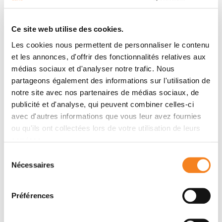
Contacter Véronique BAUDIN
Ce site web utilise des cookies.
Contactez-moi par téléphone ou en renseignant le
Les cookies nous permettent de personnaliser le contenu
formulaire ci-dessous
et les annonces, d'offrir des fonctionnalités relatives aux
médias sociaux et d'analyser notre trafic. Nous
Message
partageons également des informations sur l'utilisation de
notre site avec nos partenaires de médias sociaux, de
publicité et d'analyse, qui peuvent combiner celles-ci
Nom
*
avec d'autres informations que vous leur avez fournies
ou qu'ils ont collectées lors de votre utilisation de leurs
services.
Sélection
Prénom
*
Nécessaires
du
consentement
Préférences
Email
*