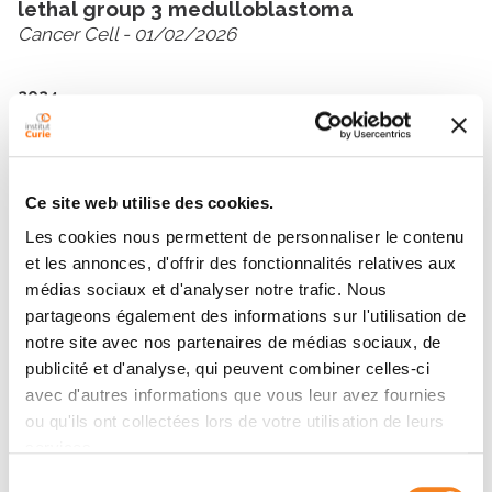
lethal group 3 medulloblastoma
Cancer Cell
- 01/02/2026
2024
Cancer-specific epigenome identifies
oncogenic hijacking by nuclear factor I
family proteins for medulloblastoma
progression
Ce site web utilise des cookies.
Developmental Cell
- 01/09/2024
Les cookies nous permettent de personnaliser le contenu
et les annonces, d'offrir des fonctionnalités relatives aux
2020
médias sociaux et d'analyser notre trafic. Nous
Large-scale pan-cancer analysis reveals
partageons également des informations sur l'utilisation de
broad prognostic association between TGF-
notre site avec nos partenaires de médias sociaux, de
β ligands, not Hedgehog, and GLI1/2
publicité et d'analyse, qui peuvent combiner celles-ci
expression in tumors
avec d'autres informations que vous leur avez fournies
Scientific Reports
- 01/12/2020
ou qu'ils ont collectées lors de votre utilisation de leurs
services.
Sélection
Voir toutes ses publications