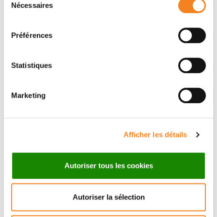
Nécessaires
du
consentement
Préférences
Statistiques
Contacter VERONIQUE
MARSAUD
Marketing
Contactez-moi par téléphone ou en renseignant le
formulaire ci-dessous
Afficher les détails
Téléphone
Autoriser tous les cookies
0169867193: 0033169867193
Autoriser la sélection
Message