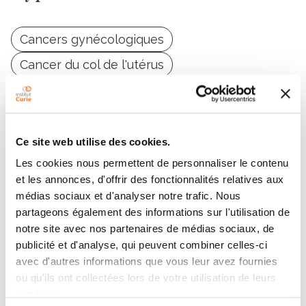
Cancers gynécologiques
Cancer du col de l'utérus
Cancer de l'endomètre
Cancer de l'ovaire
Ce site web utilise des cookies.
Les cookies nous permettent de personnaliser le contenu
et les annonces, d'offrir des fonctionnalités relatives aux
Contacter VINCENT
médias sociaux et d'analyser notre trafic. Nous
partageons également des informations sur l'utilisation de
COCKENPOT
notre site avec nos partenaires de médias sociaux, de
publicité et d'analyse, qui peuvent combiner celles-ci
Contactez-moi par téléphone ou en renseignant le
avec d'autres informations que vous leur avez fournies
formulaire ci-dessous
ou qu'ils ont collectées lors de votre utilisation de leurs
services.