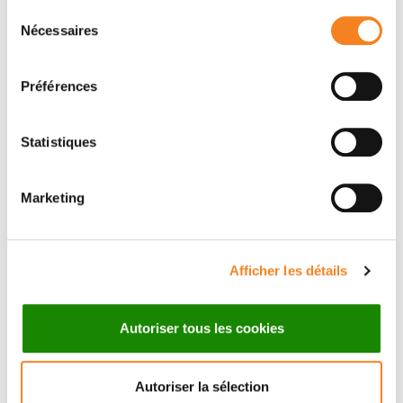
Message
Sélection
Nécessaires
du
Nom
*
consentement
Préférences
Statistiques
Prénom
*
Marketing
Email
*
Afficher les détails
Autoriser tous les cookies
Sujet
*
Autoriser la sélection